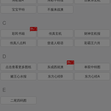
宝宝平特
不服来战澳
C
彩民书籍
传真玄机
财神玄机报
传真八点料
曾道人暗语
彩霸王六肖
D
点击查看更多图纸
东成西就澳
单双中特图
赌王心水报
东方心经B
东方心经A
E
二尾四码图