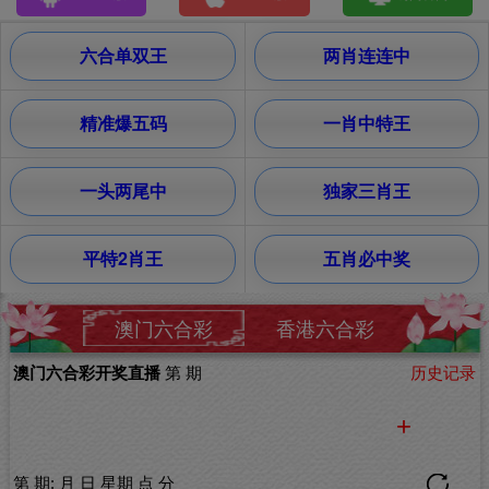
六合单双王
两肖连连中
精准爆五码
一肖中特王
一头两尾中
独家三肖王
平特2肖王
五肖必中奖
澳门六合彩
香港六合彩