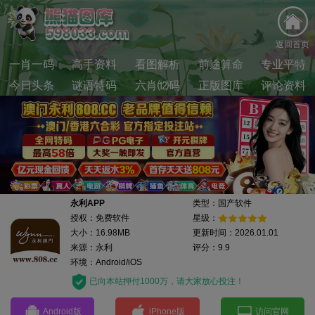
返回首页
一肖一码
高手资料
看图解析
前途算命
专业平特
今日头条
谜语特码
六肖⑿码
正版图库
评论资料
永利APP
类型：国产软件
授权：免费软件
星级：
大小：16.98MB
更新时间：2026.01.01
来源：永利
评分：9.9
环境：Android/iOS
已向本站押付1000万，请大家放心投注！
Android版
iPhone版
访问官网