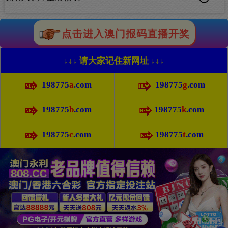
点击进入澳门报码直播开奖
↓↓↓ 请大家记住新网址 ↓↓↓
198775
a
.com
198775
g
.com
198775
b
.com
198775
k
.com
198775
c
.com
198775
t
.com