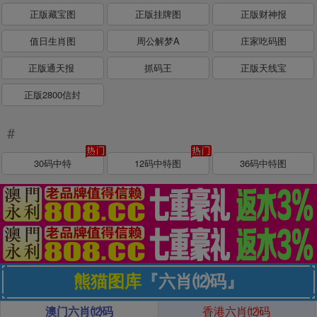
正版藏宝图
正版挂牌图
正版财神报
值日生肖图
周公解梦A
庄家吃码图
正版通天报
抓码王
正版天线宝
正版2800信封
#
30码中特
12码中特图
36码中特图
熊猫图库
『六肖⑿码』
澳门六肖⑿码
香港六肖⑿码