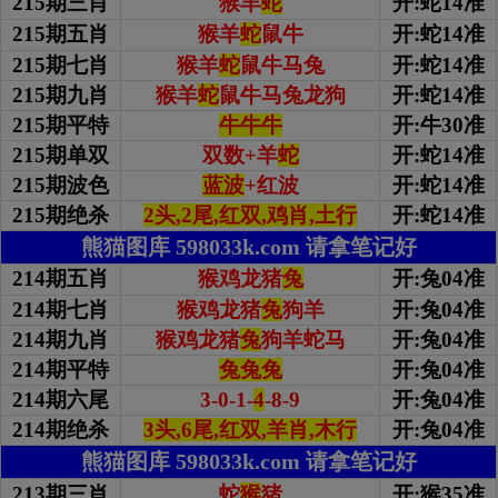
215期三肖
猴羊
蛇
开:蛇14准
215期五肖
猴羊
蛇
鼠牛
开:蛇14准
215期七肖
猴羊
蛇
鼠牛马兔
开:蛇14准
215期九肖
猴羊
蛇
鼠牛马兔龙狗
开:蛇14准
215期平特
牛牛牛
开:牛30准
215期单双
双数+羊
蛇
开:蛇14准
215期波色
蓝波
+红波
开:蛇14准
215期绝杀
2头,2尾,红双,鸡肖,土行
开:蛇14准
熊猫图库 598033k.com 请拿笔记好
214期五肖
猴鸡龙猪
兔
开:兔04准
214期七肖
猴鸡龙猪
兔
狗羊
开:兔04准
214期九肖
猴鸡龙猪
兔
狗羊蛇马
开:兔04准
214期平特
兔兔兔
开:兔04准
214期
六尾
3-0-1-
4
-8-9
开:兔04准
214期绝杀
3头,6尾,红双,羊肖,木行
开:兔04准
熊猫图库 598033k.com 请拿笔记好
213期三肖
蛇
猴
猪
开:猴35准