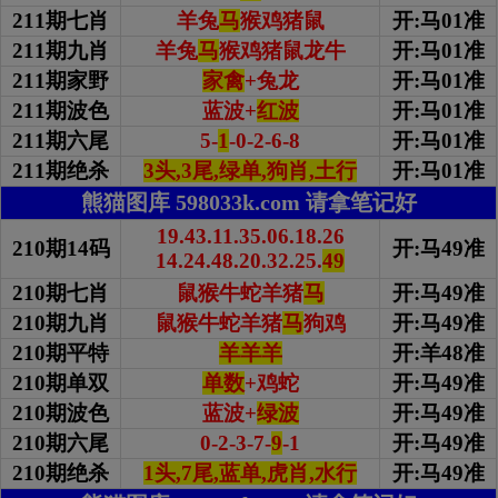
211期七肖
羊兔
马
猴鸡猪鼠
开:马01准
211期九肖
羊兔
马
猴鸡猪鼠龙牛
开:马01准
211期家野
家禽
+兔龙
开:马01准
211期波色
蓝波+
红波
开:马01准
211期
六尾
5-
1
-0-2-6-8
开:马01准
211期绝杀
3头,3尾,绿单,狗肖,土行
开:马01准
熊猫图库 598033k.com 请拿笔记好
19.43.11.35.06.18.26
210期14码
开:马49准
14.24.48.20.32.25.
49
210期七肖
鼠猴牛蛇羊猪
马
开:马49准
210期九肖
鼠猴牛蛇羊猪
马
狗鸡
开:马49准
210期平特
羊羊羊
开:羊48准
210期单双
单数
+鸡蛇
开:马49准
210期波色
蓝波+
绿波
开:马49准
210期
六尾
0-2-3-7-
9
-1
开:马49准
210期绝杀
1头,7尾,蓝单,虎肖,水行
开:马49准