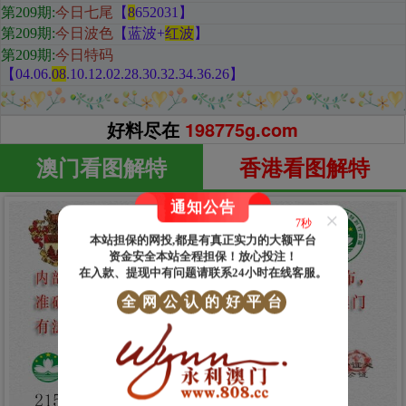
第209期:
今日七尾
【
8
652031
】
第209期:
今日波色
【蓝
波+
红波
】
第209期:
今日特码
【04.06.
08
.10.12.02.28.30.32.34.36.26
】
好料尽在
198775g.com
澳门看图解特
香港看图解特
通知公告
×
6秒
本站担保的网投,都是有真正实力的大额平台
资金安全本站全程担保！放心投注！
在入款、提现中有问题请联系24小时在线客服。
全
网
公
认
的
好
平
台