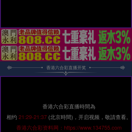
香港六合彩直播开奖
香港六合彩直播時間為
相约
21:29-21:37
(北京時間)，开启视频，敬請查看。
香港六合彩资料网：https://www.134755.com